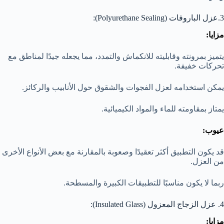
3.عزل الباروفات (Polyurethane Sealing):
مزايا:
يتميز بمرونته وقابليته للانكماش والتمدد، مما يجعله جيدًا لمناطق مع
تحركات خفيفة.
يمكن استخدامه لعزل الفجوات والشقوق حول الأنابيب والركائز.
يمتاز بمقاومته للماء والمواد الكيميائية.
عيوب:
قد يكون التطبيق أكثر تعقيدًا وصعوبة بالمقارنة مع بعض الأنواع الأخرى
من العزل.
ربما لا يكون مناسبًا للتطبيقات الكبيرة والمسطحة.
4. عزل الزجاج المعزول (Insulated Glass):
مزايا: